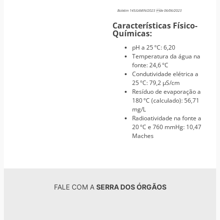
Boletim 145/LAMIN/2023 de 06/06/2023
Características Físico-
Químicas:
pH a 25 °C: 6,20
Temperatura da água na
fonte: 24,6 °C
Condutividade elétrica a
25 °C: 79,2 µS/cm
Resíduo de evaporação a
180 °C (calculado): 56,71
mg/L
Radioatividade na fonte a
20 °C e 760 mmHg: 10,47
Maches
FALE COM A
SERRA DOS ÓRGÃOS