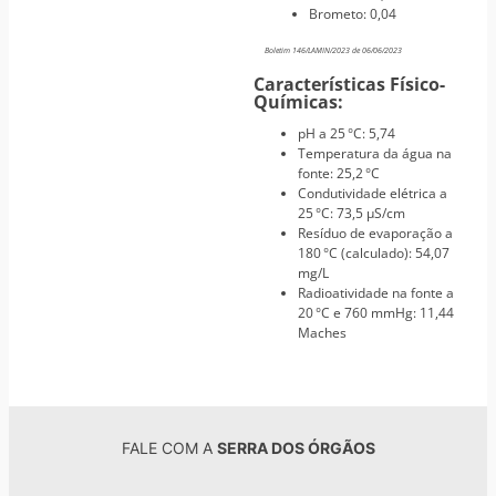
Brometo: 0,04
Boletim 146/LAMIN/2023 de 06/06/2023
Características Físico-
Químicas:
pH a 25 °C: 5,74
Temperatura da água na
fonte: 25,2 °C
Condutividade elétrica a
25 °C: 73,5 µS/cm
Resíduo de evaporação a
180 °C (calculado): 54,07
mg/L
Radioatividade na fonte a
20 °C e 760 mmHg: 11,44
Maches
FALE COM A
SERRA DOS ÓRGÃOS